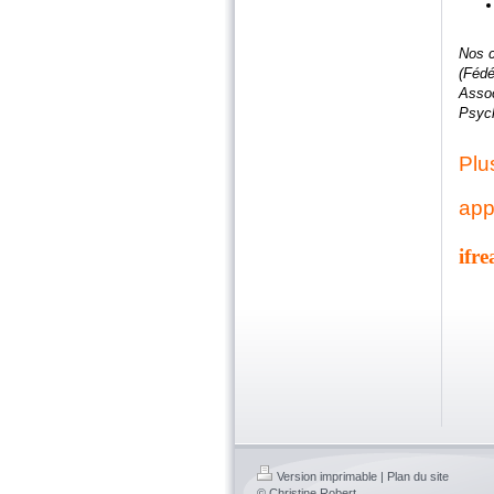
Nos c
(Fédé
Assoc
Psych
Plu
app
ifr
Version imprimable
|
Plan du site
© Christine Robert