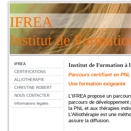
IFREA
Institut de Formatio
IFREA
Institut de Formation à 
CERTIFICATIONS
Parcours certifiant en PNL
ALLIOTHERAPIE
Une formation exigeante
CHRISTINE ROBERT
NOUS CONTACTER
L’IFREA propose un parcours 
parcours de développement p
Informations légales
la PNL et aux thérapies indiv
L’Alliothérapie est une méth
assure la diffusion.